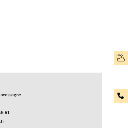
 Lacassagne
65 61
.fr