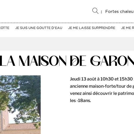
Fortes chaleu
EOTTE
JE SUIS UNE GOUTTE D'EAU
JE ME LAISSE SURPRENDRE
JE ME 
E LA MAISON DE GARO
Jeudi 13 août à 10h30 et 15h30 
ancienne maison-forte/tour de g
venez ainsi découvrir le patrimo
les -18ans.