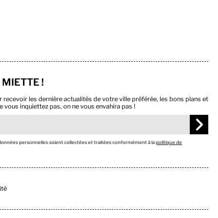
 MIETTE !
ecevoir les dernière actualités de votre ville préférée, les bons plans et
e vous inquiettez pas, on ne vous envahira pas !
 données personnelles soient collectées et traitées conformément à la
politique de
ité