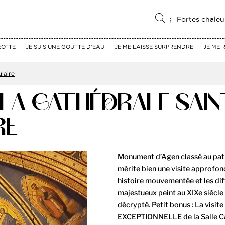
Fortes chaleu
EOTTE
JE SUIS UNE GOUTTE D'EAU
JE ME LAISSE SURPRENDRE
JE ME 
ulaire
E LA CATHÉDRALE SAI
RE
Monument d’Agen classé au patr
mérite bien une visite approfond
histoire mouvementée et les dif
majestueux peint au XIXe siècle
décrypté. Petit bonus : La visite
EXCEPTIONNELLE de la Salle Cap