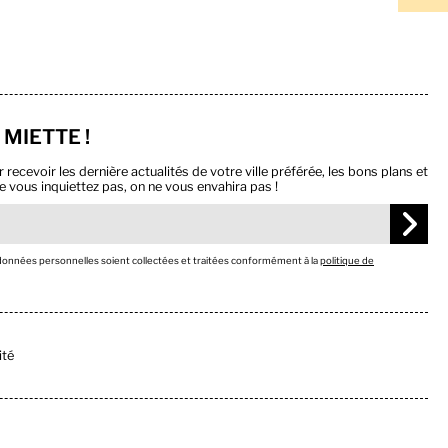
 MIETTE !
ecevoir les dernière actualités de votre ville préférée, les bons plans et
e vous inquiettez pas, on ne vous envahira pas !
 données personnelles soient collectées et traitées conformément à la
politique de
ité