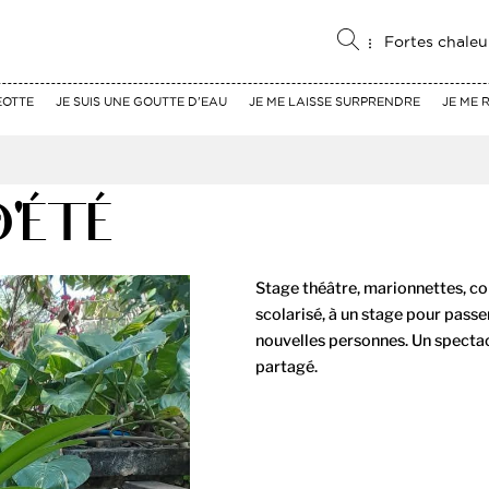
Fortes chaleu
EOTTE
JE SUIS UNE GOUTTE D'EAU
JE ME LAISSE SURPRENDRE
JE ME 
D'ÉTÉ
Stage théâtre, marionnettes, con
scolarisé, à un stage pour pass
nouvelles personnes. Un spectacle
partagé.