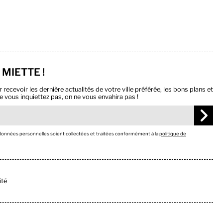
 MIETTE !
ecevoir les dernière actualités de votre ville préférée, les bons plans et
e vous inquiettez pas, on ne vous envahira pas !
 données personnelles soient collectées et traitées conformément à la
politique de
ité