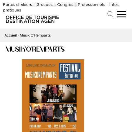
Fortes chaleurs
Groupes
Congrès
Professionnels
Infos
pratiques
Accueil
Musik’O’Remparts
MUSIK’O’REMPARTS