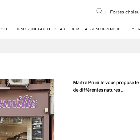
Fortes chaleu
EOTTE
JE SUIS UNE GOUTTE D'EAU
JE ME LAISSE SURPRENDRE
JE ME 
Maître Prunille vous propose le
de différentes natures …