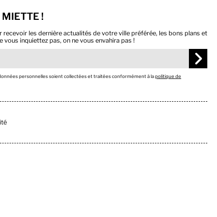
 MIETTE !
ecevoir les dernière actualités de votre ville préférée, les bons plans et
e vous inquiettez pas, on ne vous envahira pas !
 données personnelles soient collectées et traitées conformément à la
politique de
ité