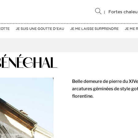
Fortes chaleu
EOTTE
JE SUIS UNE GOUTTE D'EAU
JE ME LAISSE SURPRENDRE
JE ME 
SÉNÉCHAL
Belle demeure de pierre du XIVe 
arcatures géminées de style go
florentine.