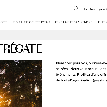
Fortes chaleu
EOTTE
JE SUIS UNE GOUTTE D'EAU
JE ME LAISSE SURPRENDRE
JE ME 
 FRÉGATE
Idéal pour pour vos journées év
soirées... Nous vous accueillons 
évènements. Profitez d'une offr
de toute l'organisation (prestata