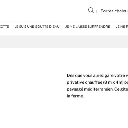
Fortes chaleu
EOTTE
JE SUIS UNE GOUTTE D'EAU
JE ME LAISSE SURPRENDRE
JE ME 
Dès que vous aurez garé votre vo
privative chauffée (8 m x 4m) pou
paysagé méditerranéen. Ce gite 
la ferme.