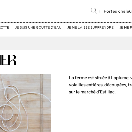
Fortes chaleu
EOTTE
JE SUIS UNE GOUTTE D'EAU
JE ME LAISSE SURPRENDRE
JE ME 
IER
La ferme est située à Laplume, v
volailles entières, découpées, t
sur le marché d'Estillac.