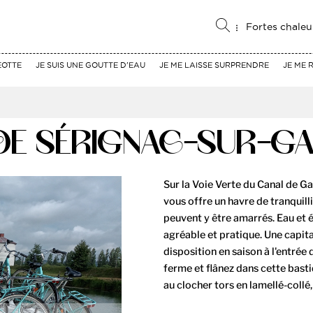
Fortes chaleu
EOTTE
JE SUIS UNE GOUTTE D'EAU
JE ME LAISSE SURPRENDRE
JE ME 
 DE SÉRIGNAC-SUR-G
Sur la Voie Verte du Canal de G
vous offre un havre de tranquil
peuvent y être amarrés. Eau et é
agréable et pratique. Une capit
disposition en saison à l'entrée
ferme et flânez dans cette bast
au clocher tors en lamellé-collé