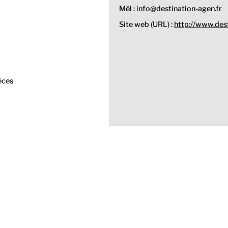
Mél : info@destination-agen.fr
Site web (URL) :
http://www.dest
èces