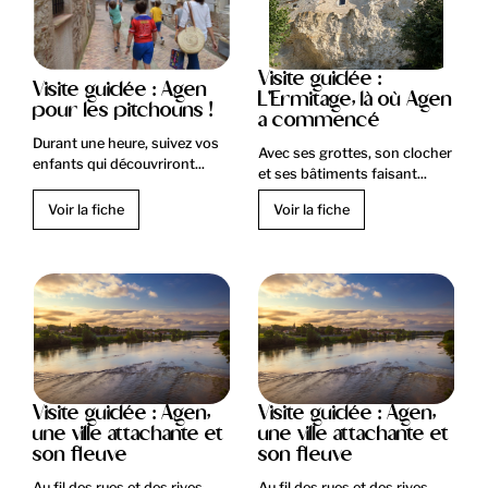
Visite guidée :
Visite guidée : Agen
L'Ermitage, là où Agen
pour les pitchouns !
a commencé
Durant une heure, suivez vos
Avec ses grottes, son clocher
enfants qui découvriront...
et ses bâtiments faisant...
Voir la fiche
Voir la fiche
Visite guidée : Agen,
Visite guidée : Agen,
une ville attachante et
une ville attachante et
son fleuve
son fleuve
Au fil des rues et des rives,
Au fil des rues et des rives,