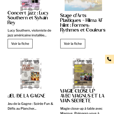
Concert jazz : Lucy
Stage d'Arts
Southern et Sylvain
Plastiques - Hilma AF
Rey
Klint : Formes,
Rythmes et Couleurs
Lucy Southern, violoniste de
jazz américaine installée...
Voir la fiche
Voir la fiche
MAGIE CLOSE UP
JEU DE LA GAGNE
AVEC MAGNUS ET LA
MAIN SECRETE
Jeu de la Gagne : Soirée Fun &
Défis au Plancher...
Magie close-up à table avec
Magnus. Préparez-vous à...