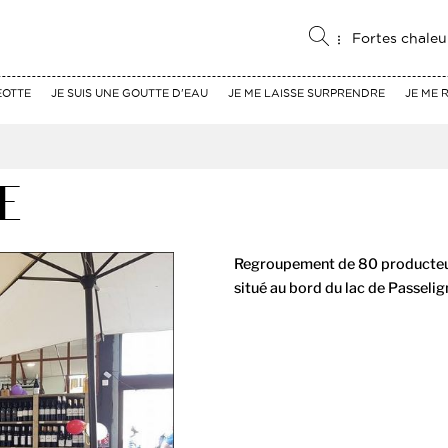
Fortes chaleu
EOTTE
JE SUIS UNE GOUTTE D'EAU
JE ME LAISSE SURPRENDRE
JE ME 
E
Regroupement de 80 producteur
situé au bord du lac de Passelig