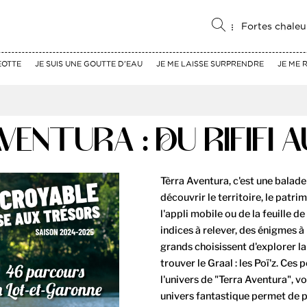
Fortes chaleu
EOTTE
JE SUIS UNE GOUTTE D'EAU
JE ME LAISSE SURPRENDRE
JE ME 
VENTURA : DU RIFIFI 
Tèrra Aventura, c'est une balade
découvrir le territoire, le patri
l'appli mobile ou de la feuille d
indices à relever, des énigmes à 
grands choisissent d'explorer la f
trouver le Graal : les Poï'z. Ces
l'univers de "Terra Aventura", v
univers fantastique permet de p