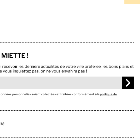
 MIETTE !
ecevoir les dernière actualités de votre ville préférée, les bons plans et
e vous inquiettez pas, on ne vous envahira pas !
 données personnelles soient collectées et traitées conformément à la
politique de
ité