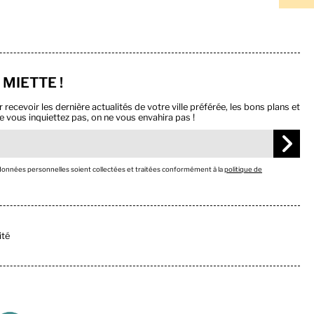
 MIETTE !
ecevoir les dernière actualités de votre ville préférée, les bons plans et
e vous inquiettez pas, on ne vous envahira pas !
 données personnelles soient collectées et traitées conformément à la
politique de
ité